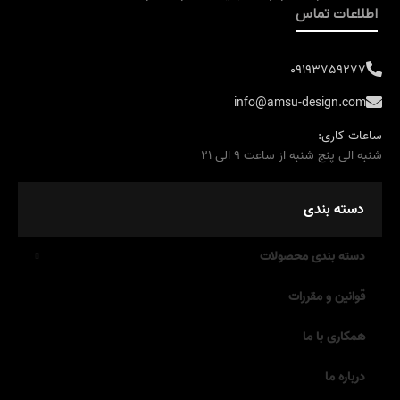
اطلاعات تماس
09193759277
info@amsu-design.com
ساعات کاری:
شنبه الی پنج شنبه از ساعت 9 الی 21
دسته بندی
دسته بندی محصولات
قوانین و مقررات
همکاری با ما
درباره ما