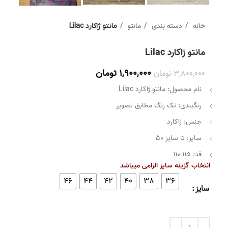
خانه
دسته بندی
مانتو
مانتو ژاکارد Lilac
مانتو ژاکارد Lilac
1,900,000
تومان
3,800,000
تومان
نام محصول: مانتو ژاکارد Lilac
رنگبندی: تک رنگ مطابق تصویر
جنس: ژاکارد
سایز: تا سایز 50
قد: 115-110
انتخاب گزینه سایز الزامی میباشد
46
44
42
40
38
36
سایز