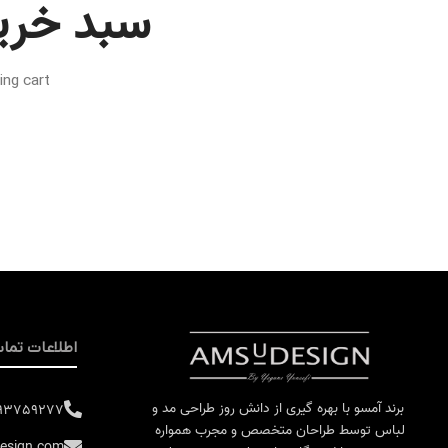
سبد خری
g cart.
اطلاعات تما
برند آمسو با بهره گیری از دانش روز طراحی مد و
193759277
لباس توسط طراحان متخصص و مجرب همواره
esign.com