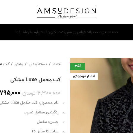
دسته بندی محصولات
قوانین و مقررات
همکاری با ما
درباره ما
ارتباط با ما
خانه
دسته بندی
مانتو
کت مخمل e
-35%
اتمام موجودی
کت مخمل Luxe مشکی
,795,000
4,300,000
تومان
نام محصول: کت مخمل Luxe مشکی
رنگبندی:مطابق تصویر
جنس: مخمل
سایز: تا سایز ۴۶