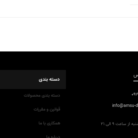
س
دسته بندی
09
دسته بندی محصولات
info@amsu-d
قوانین و مقررات
همکاری با ما
از ساعت 9 الی 21
درباره ما