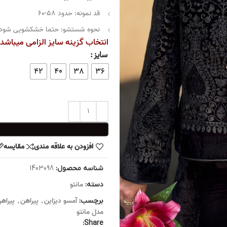
قد نمونه: حدود ۵۸-۶۰
نحوه شستشو: حتما خشکشویی شود
انتخاب گزینه سایز الزامی میباشد
سایز
42
40
38
36
افزودن به علاقه مندی
مقایسه
شناسه محصول:
1403098
مانتو
دسته:
آمسو دیزاین
پیراهن
پیراهن
برچسب:
,
,
مدل مانتو
Share: