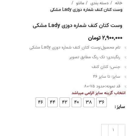
خانه
دسته بندی
مانتو
وست کتان کنف شماره دوزی Lady مشکی
وست کتان کنف شماره دوزی Lady مشکی
2,900,000
تومان
نام محصول:وست کتان کنف شماره دوزی Lady مشکی
رنگبندی: تک رنگ مطابق تصویر
جنس: کتان کنف
سایز: تا سایز ۴۶
قد نمونه:حدود ۷۵-۸۰
انتخاب گزینه سایز الزامی میباشد
46
44
42
40
38
36
سایز