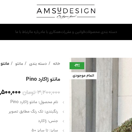
دسته بندی محصولات
قوانین و مقررات
همکاری با ما
درباره ما
ارتباط با ما
خانه
دسته بندی
مانتو
مانتو ژا
-22%
اتمام موجودی
مانتو ژاکارد Pino
,500,000
3,200,000
تومان
نام محصول: مانتو ژاکارد Pino
رنگبندی: تک رنگ مطابق تصویر
جنس: ژاکارد
سایز: تا سایز 50