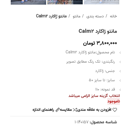
خانه
دسته بندی
مانتو
مانتو ژاکارد Calm2
مانتو ژاکارد Calm2
3,800,000
تومان
نام محصول:مانتو ژاکارد Calm2
رنگبندی: تک رنگ مطابق تصویر
جنس: ژاکارد
سایز: تا سایز 50
قد نمونه: 110
انتخاب گزینه سایز الزامی میباشد
ناموجود
افزودن به علاقه مندی
مقایسه
راهنمای اندازه
شناسه محصول:
140157-1