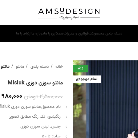
دسته بندی محصولات
قوانین و مقررات
همکاری با ما
درباره ما
ارتباط با ما
خانه
دسته بندی
مانتو
مانتو س
-61%
اتمام موجودی
مانتو سوزن دوزی Misluk
980,000
2,500,000
تومان
نام محصول:مانتو سوزن دوزی Misluk
رنگبندی: تک رنگ مطابق تصویر
جنس: لینن سوزن دوزی
سایز: تا ۵۰